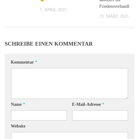
Friedensverhandlunge
 2025
1. APRIL 2025
23. MÄRZ 2025
SCHREIBE EINEN KOMMENTAR
Kommentar
*
Name
*
E-Mail-Adresse
*
Website