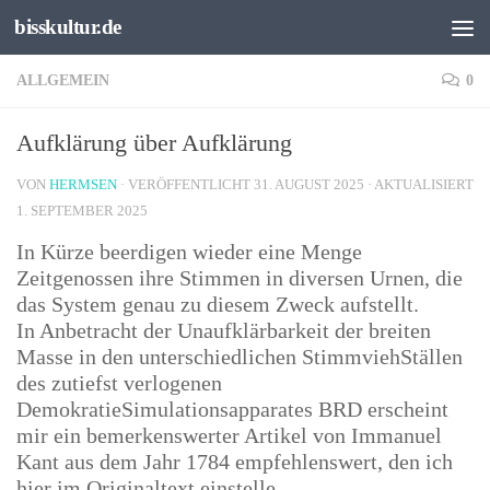
bisskultur.de
Unter dem Inhalt
ALLGEMEIN
0
Aufklärung über Aufklärung
VON
HERMSEN
· VERÖFFENTLICHT
31. AUGUST 2025
· AKTUALISIERT
1. SEPTEMBER 2025
In Kürze beerdigen wieder eine Menge
Zeitgenossen ihre Stimmen in diversen Urnen, die
das System genau zu diesem Zweck aufstellt.
In Anbetracht der Unaufklärbarkeit der breiten
Masse in den unterschiedlichen StimmviehStällen
des zutiefst verlogenen
DemokratieSimulationsapparates BRD erscheint
mir ein bemerkenswerter Artikel von Immanuel
Kant aus dem Jahr 1784 empfehlenswert, den ich
hier im Originaltext einstelle.