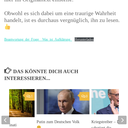
Obwohl es sich dabei um eine traurige Wahrheit
handelt, ist es durchaus vergnüglich, ihn zu lesen.
Beantwortung_der_Frage__Was_ist_Aufklärung_
Herunterladen
DAS KÖNNTE DICH AUCH
INTERESSIEREN...
1
0
Putin zum Deutschen Volk
Kriegstreiber – Deuts
 Illuminati
sabotiert die