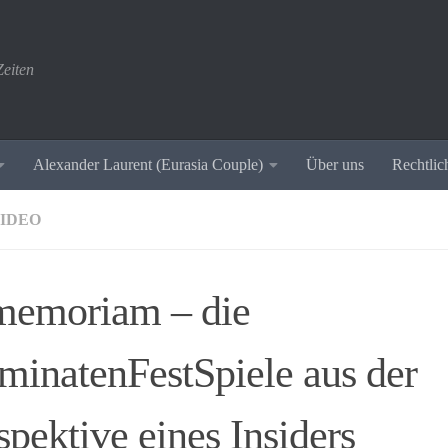
eiten
Alexander Laurent (Eurasia Couple)
Über uns
Rechtlic
VIDEO
memoriam – die
uminatenFestSpiele aus der
spektive eines Insiders