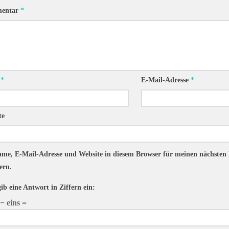
entar
*
e
*
E-Mail-Adresse
*
te
me, E-Mail-Adresse und Website in diesem Browser für meinen nächste
ern.
gib eine Antwort in Ziffern ein:
− eins =