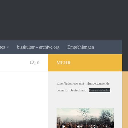
hes
bisskultur – archive.org
Empfehlungen
0
MEHR
Eine Nation erwacht_ Hunderttausende
beten für Deutschland
Herunterladen