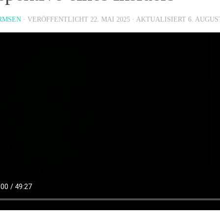
RMSEN
· VERÖFFENTLICHT
22. MAI 2025
· AKTUALISIERT
6. AUGUS