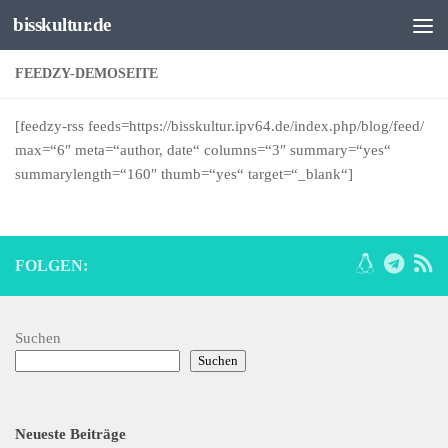
bisskultur.de
Unter dem Inhalt
FEEDZY-DEMOSEITE
[feedzy-rss feeds=https://bisskultur.ipv64.de/index.php/blog/feed/
max=“6″ meta=“author, date“ columns=“3″ summary=“yes“
summarylength=“160″ thumb=“yes“ target=“_blank“]
FOLGEN:
Suchen
Suchen
Neueste Beiträge